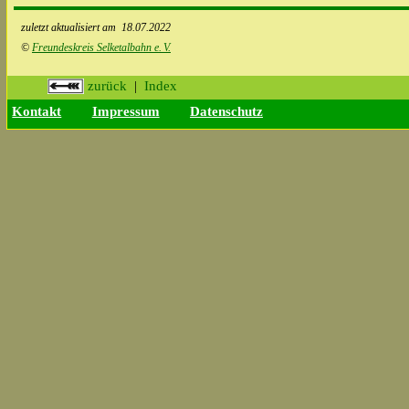
zuletzt aktualisiert am
18.07.2022
©
Freundeskreis Selketalbahn e.
V.
zurück
|
Index
Kontakt
Impressum
Datenschutz