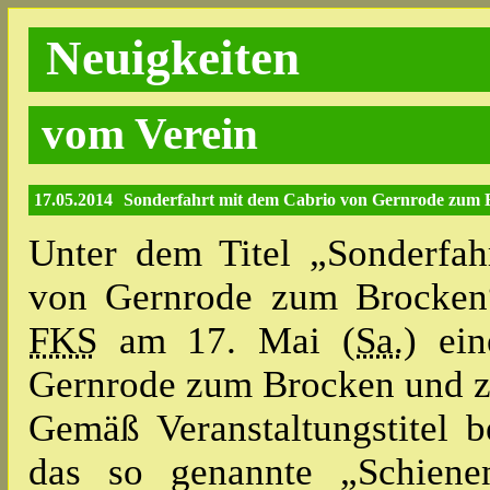
Neuigkeiten
vom Verein
17.05.2014
Sonderfahrt mit dem Cabrio von Gernrode zum 
Unter dem Titel „Sonderfah
von Gernrode zum Brocken“ 
FKS
am 17. Mai (
Sa.
) ei
Gernrode zum Brocken und z
Gemäß Veranstaltungstitel 
das so genannte „Schienen