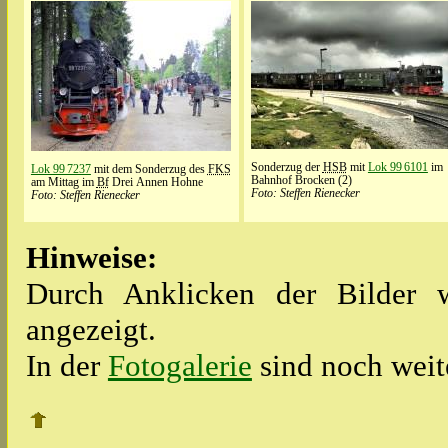
Sonderzug der
HSB
mit
Lok 99 6101
im
Lok 99 7237
mit dem Sonderzug des
FKS
Bahnhof Brocken (2)
am Mittag im
Bf
Drei Annen Hohne
Foto: Steffen Rienecker
Foto: Steffen Rienecker
Hinweise:
Durch Anklicken der Bilder w
angezeigt.
In der
Fotogalerie
sind noch weit