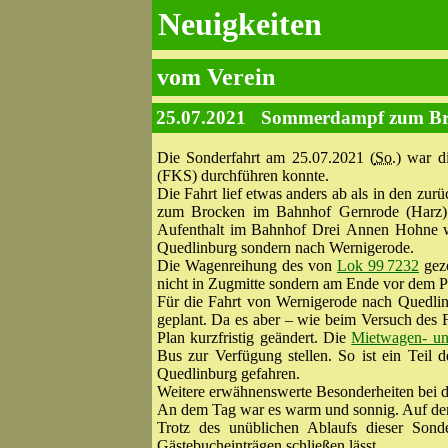
Neuigkeiten
vom Verein
25.07.2021
Sommerdampf zum Bro
Die Sonderfahrt am 25.07.2021 (
So.
) war d
(FKS) durchführen konnte.
Die Fahrt lief etwas anders ab als in den z
zum Brocken im Bahnhof Gernrode (Harz).
Aufenthalt im Bahnhof Drei Annen Hohne wa
Quedlinburg sondern nach Wernigerode.
Die Wagenreihung des von
Lok 99 7232
gezo
nicht in Zugmitte sondern am Ende vor dem P
Für die Fahrt von Wernigerode nach Quedlin
geplant. Da es aber – wie beim Versuch des F
Plan kurzfristig geändert. Die
Mietwagen- un
Bus zur Verfügung stellen. So ist ein Teil
Quedlinburg gefahren.
Weitere erwähnenswerte Besonderheiten bei die
An dem Tag war es warm und sonnig. Auf de
Trotz des unüblichen Ablaufs dieser Sond
Gästebucheinträgen schließen lässt.