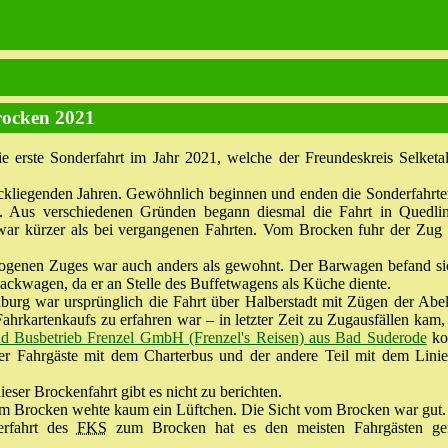
cken 2021
ie erste Sonderfahrt im Jahr 2021, welche der Freundeskreis Selket
urückliegenden Jahren. Gewöhnlich beginnen und enden die Sonderfahrt
 Aus verschiedenen Gründen begann diesmal die Fahrt in Quedli
r kürzer als bei vergangenen Fahrten. Vom Brocken fuhr der Zug 
genen Zuges war auch anders als gewohnt. Der Barwagen befand si
ackwagen, da er an Stelle des Buffetwagens als Küche diente.
burg war ursprünglich die Fahrt über Halberstadt mit Zügen der Ab
ahrkartenkaufs zu erfahren war – in letzter Zeit zu Zugausfällen kam
d Busbetrieb Frenzel GmbH (Frenzel's Reisen) aus Bad Suderode
ko
 der Fahrgäste mit dem Charterbus und der andere Teil mit dem Lini
ser Brockenfahrt gibt es nicht zu berichten.
m Brocken wehte kaum ein Lüftchen. Die Sicht vom Brocken war gut.
erfahrt des
FKS
zum Brocken hat es den meisten Fahrgästen gef