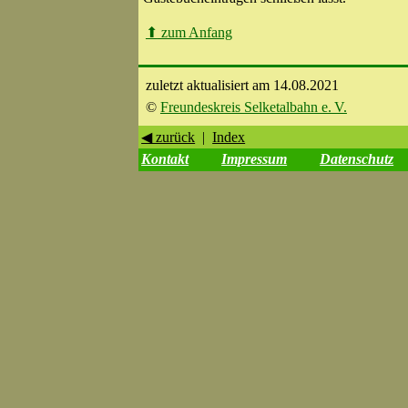
⬆
zum Anfang
zuletzt aktualisiert am 14.08.2021
©
Freundeskreis Selketalbahn e. V.
◀ zurück
|
Index
Kontakt
Impressum
Datenschutz