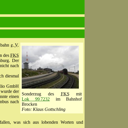
albahn
e. V.
en des
FKS
nburg. Der
nicht nach
ch diesmal
ellio GmbH
, wurde der
Sonderzug des
FKS
mit
nnte einen
Lok 99 7232
im Bahnhof
enbus nach
Brocken
Foto: Klaus Gottschling
allen, was sich aus lobenden Worten und