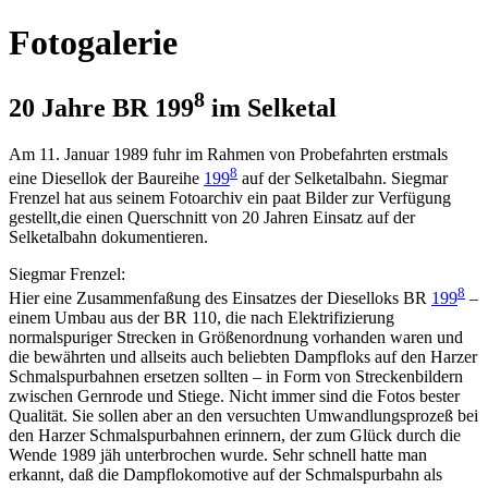
Fotogalerie
8
20 Jahre BR 199
im Selketal
Am 11. Januar 1989 fuhr im Rahmen von Probefahrten erstmals
8
eine Diesellok der Baureihe
199
auf der Selketalbahn. Siegmar
Frenzel hat aus seinem Fotoarchiv ein paat Bilder zur Verfügung
gestellt,die einen Querschnitt von 20 Jahren Einsatz auf der
Selketalbahn dokumentieren.
Siegmar Frenzel:
8
Hier eine Zusammenfaßung des Einsatzes der Dieselloks BR
199
–
einem Umbau aus der BR 110, die nach Elektrifizierung
normalspuriger Strecken in Größenordnung vorhanden waren und
die bewährten und allseits auch beliebten Dampfloks auf den Harzer
Schmalspurbahnen ersetzen sollten – in Form von Streckenbildern
zwischen Gernrode und Stiege. Nicht immer sind die Fotos bester
Qualität. Sie sollen aber an den versuchten Umwandlungsprozeß bei
den Harzer Schmalspurbahnen erinnern, der zum Glück durch die
Wende 1989 jäh unterbrochen wurde. Sehr schnell hatte man
erkannt, daß die Dampflokomotive auf der Schmalspurbahn als