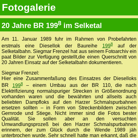
Fotogalerie
8
20 Jahre BR 199
im Selketal
Am 11. Januar 1989 fuhr im Rahmen von Probefahrten
8
erstmals eine Diesellok der Baureihe
199
auf der
Selketalbahn. Siegmar Frenzel hat aus seinem Fotoarchiv ein
paat Bilder zur Verfügung gestellt,die einen Querschnitt von
20 Jahren Einsatz auf der Selketalbahn dokumentieren.
Siegmar Frenzel:
Hier eine Zusammenfaßung des Einsatzes der Dieselloks
8
BR
199
– einem Umbau aus der BR 110, die nach
Elektrifizierung normalspuriger Strecken in Größenordnung
vorhanden waren und die bewährten und allseits auch
beliebten Dampfloks auf den Harzer Schmalspurbahnen
ersetzen sollten – in Form von Streckenbildern zwischen
Gernrode und Stiege. Nicht immer sind die Fotos bester
Qualität. Sie sollen aber an den versuchten
Umwandlungsprozeß bei den Harzer Schmalspurbahnen
erinnern, der zum Glück durch die Wende 1989 jäh
unterbrochen wurde. Sehr schnell hatte man erkannt, daß die