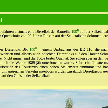
l
8
fahrten erstmals eine Diesellok der Baureihe
199
auf der Selketalba
nen Querschnitt von 20 Jahren Einsatz auf der Selketalbahn dokumentiere
8
der Dieselloks BR
199
– einem Umbau aus der BR 110, die nach El
ährten und allseits auch beliebten Dampfloks auf den Harzer Schma
. Nicht immer sind die Fotos bester Qualität. Sie sollen aber an de
urch die Wende 1989 jäh unterbrochen wurde. Sehr schnell hatte m
sbereich des Tourismus einen hohen Stellenwert einnimmt und hat
s umfangreichen Verkehrsangebotes wurden zusätzlich Dieseltriebwagen
t auf den Gleisen der Selketalbahn.