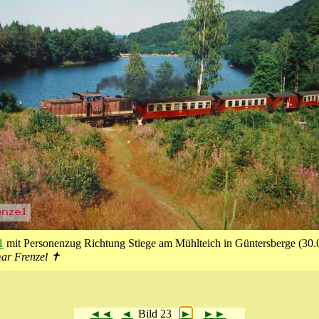
1
mit Personenzug Richtung Stiege am Mühlteich in Güntersberge (30.
mar Frenzel ✝
◄◄
◄
Bild 23
►
►►