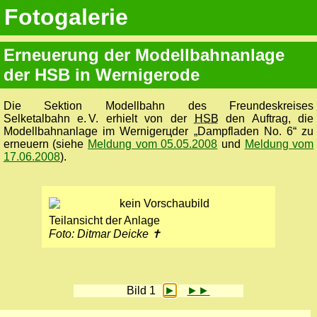
Fotogalerie
Erneuerung der Modellbahnanlage
der HSB in Wernigerode
Die Sektion Modellbahn des Freundeskreises
Selketalbahn e. V. erhielt von der
HSB
den Auftrag, die
Modellbahnanlage im Wernigerцder „Dampfladen No. 6“ zu
erneuern (siehe
Meldung vom 05.05.2008
und
Meldung vom
17.06.2008
).
Teilansicht der Anlage
Foto: Ditmar Deicke ✝
Bild 1
►
►►