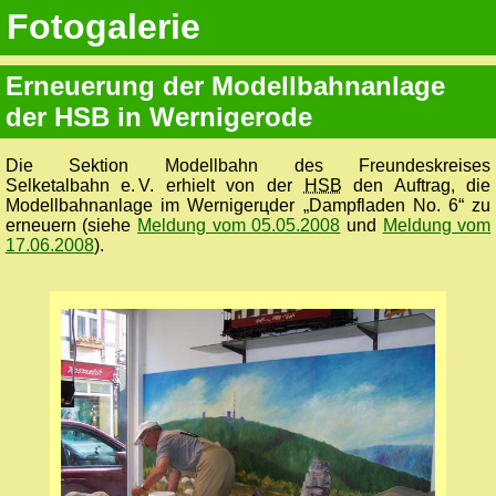
Fotogalerie
Erneuerung der Modellbahnanlage
der HSB in Wernigerode
Die Sektion Modellbahn des Freundeskreises
Selketalbahn e. V. erhielt von der
HSB
den Auftrag, die
Modellbahnanlage im Wernigerцder „Dampfladen No. 6“ zu
erneuern (siehe
Meldung vom 05.05.2008
und
Meldung vom
17.06.2008
).