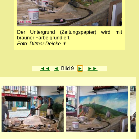
Der Untergrund (Zeitungspapier) wird mit
brauner Farbe grundiert.
Foto: Ditmar Deicke ✝
◄◄
◄
Bild 9
►
►►