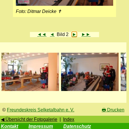
Foto: Ditmar Deicke ✝
◄◄
◄
Bild 2
►
►►
©
Freundeskreis Selketalbahn e. V.
🖶
Drucken
◀ Übersicht der Fotogalerie
|
Index
Kontakt
Impressum
Datenschutz