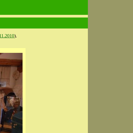
11.2010
).