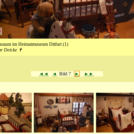
sraum im Heimatmuseum Ditfurt (1)
ar Deicke ✝
◄◄
◄
Bild 7
►
►►