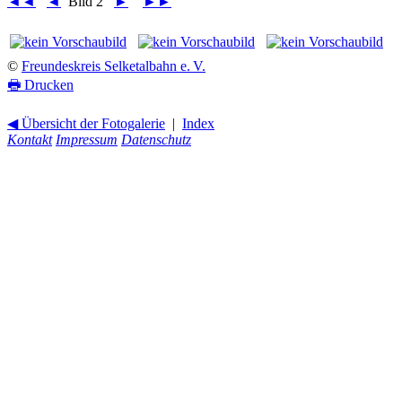
◄◄
◄
Bild 2
►
►►
©
Freundeskreis Selketalbahn e. V.
🖶
Drucken
◀ Übersicht der Fotogalerie
|
Index
Kontakt
Impressum
Datenschutz