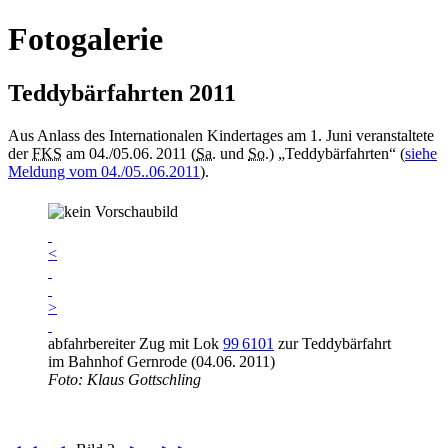
Fotogalerie
Teddybärfahrten 2011
Aus Anlass des Internationalen Kindertages am 1. Juni veranstaltete
der
FKS
am 04./05.06. 2011 (
Sa.
und
So.
) „Teddybärfahrten“ (
siehe
Meldung vom 04./05..06.2011
).
<
>
abfahrbereiter Zug mit Lok
99 6101
zur Teddybärfahrt
im Bahnhof Gernrode (04.06. 2011)
Foto: Klaus Gottschling