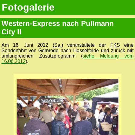
Fotogalerie
Western-Express nach Pullmann
City II
Am 16. Juni 2012 (
Sa.
) veranstaltete der
FKS
eine
Sonderfahrt von Gernrode nach Hasselfelde und zurück mit
umfangreichen Zusatzprogramm (
siehe Meldung vom
16.06.2012
).