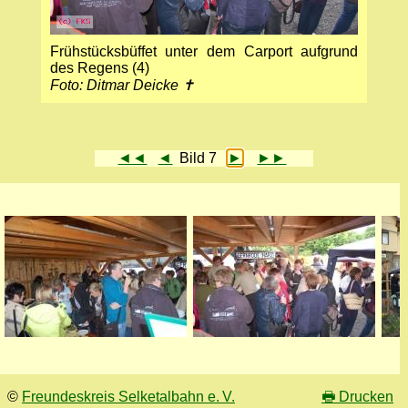
Frühstücksbüffet unter dem Carport aufgrund
des Regens (4)
Foto: Ditmar Deicke ✝
◄◄
◄
Bild 7
►
►►
©
Freundeskreis Selketalbahn e. V.
🖶
Drucken