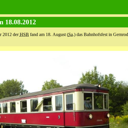
m 18.08.2012
hr 2012 der
HSB
fand am 18. August (
Sa.
) das Bahnhofsfest in Gernrode