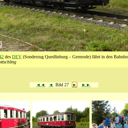
42
des
DEV
(Sonderzug Quedlinburg – Gernrode) fährt in den Bahnho
ttschling
◄◄
◄
Bild 27
►
►►