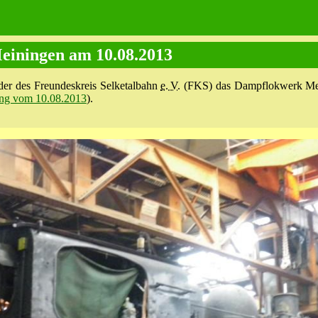
iningen am 10.08.2013
der des Freundeskreis Selketalbahn
e. V.
(FKS) das Dampflokwerk Meini
ng vom 10.08.2013
).