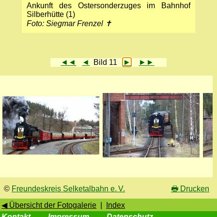
Ankunft des Ostersonderzuges im Bahnhof
Silberhütte (1)
Foto: Siegmar Frenzel ✝
◄◄
◄
Bild 11
►
►►
©
Freundeskreis Selketalbahn e. V.
🖶
Drucken
◀ Übersicht der Fotogalerie
|
Index
Kontakt
Impressum
Datenschutz