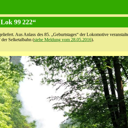
 Lok 99 222“
eliefert. Aus Anlass des 85. „Geburtstages“ der Lokomotive veranstalt
 der Selketalbahn (
siehe Meldung vom 28.05.2016
).