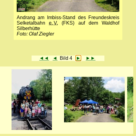
Andrang am Imbiss-Stand des Freundeskreis
Selketal­bahn
e. V.
(FKS) auf dem Waldhof
Silberhütte
Foto: Olaf Ziegler
◄◄
◄
Bild 4
►
►►