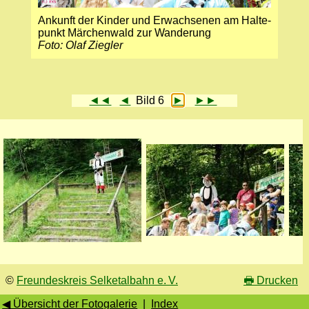
Ankunft der Kinder und Erwachsenen am Halte­
punkt Märchen­wald zur Wande­rung
Foto: Olaf Ziegler
◄◄
◄
Bild 6
►
►►
©
Freundeskreis Selketalbahn e. V.
🖶
Drucken
◀ Übersicht der Fotogalerie
|
Index