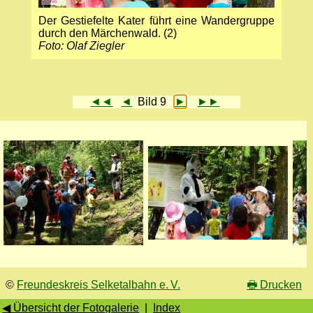
Der Gestiefelte Kater führt eine Wander­gruppe
durch den Märchen­wald. (2)
Foto: Olaf Ziegler
◄◄
◄
Bild 9
►
►►
©
Freundeskreis Selketalbahn e. V.
🖶
Drucken
◀ Übersicht der Fotogalerie
|
Index