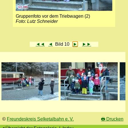
Gruppenfoto vor dem Triebwagen (2)
Foto: Lutz Schneider
◄◄
◄
Bild 10
►
►►
©
Freundeskreis Selketalbahn e. V.
🖶
Drucken