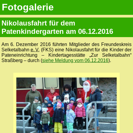
Fotogalerie
Nikolausfahrt für dem
Patenkindergarten am 06.12.2016
Am 6. Dezember 2016 führten Mitglieder des Freundes­kreis
Selketal­bahn
e. V.
(FKS) eine Nikolausfahrt für die Kinder der
Pateneinrichtung – Kindertagesstätte „Zur Selketal­bahn“
Straßberg – durch (
siehe Meldung vom 06.12.2016
).