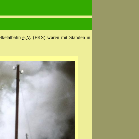
lketal­bahn
e. V.
(FKS) waren mit Ständen in