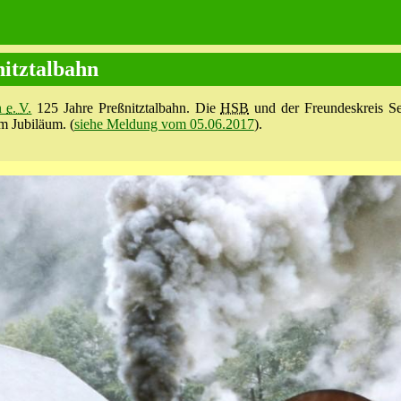
nitztalbahn
hn
e. V.
125 Jahre Preßnitztalbahn. Die
HSB
und der Freundes­kreis Se
m Jubiläum. (
siehe Meldung vom 05.06.2017
).