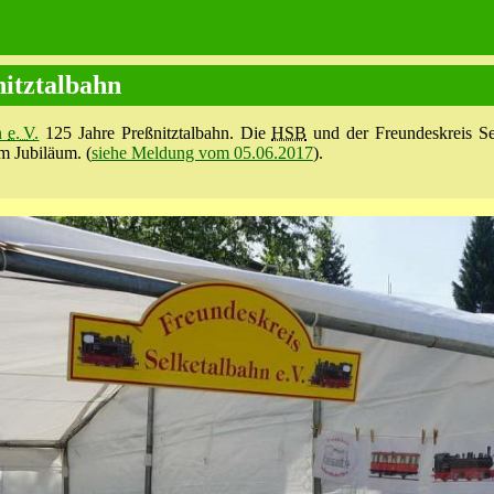
nitztalbahn
hn
e. V.
125 Jahre Preßnitztalbahn. Die
HSB
und der Freundes­kreis Se
m Jubiläum. (
siehe Meldung vom 05.06.2017
).