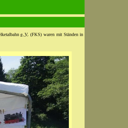
lketal­bahn
e. V.
(FKS) waren mit Ständen in