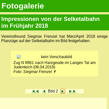
Fotogalerie
Impressionen von der Selketal­bahn
im Frühjahr 2018
Vereinsfreund Siegmar Frenzel hat März/April 2018 einige
Planzüge auf der Selketal­bahn im Bild festgehalten.
Zug N 8961 nach Harzgeode im Langen Tal am
Judenteich (06.04.2018)
Foto: Siegmar Frenzel ✝
◄◄
◄
Bild 2
►
►►