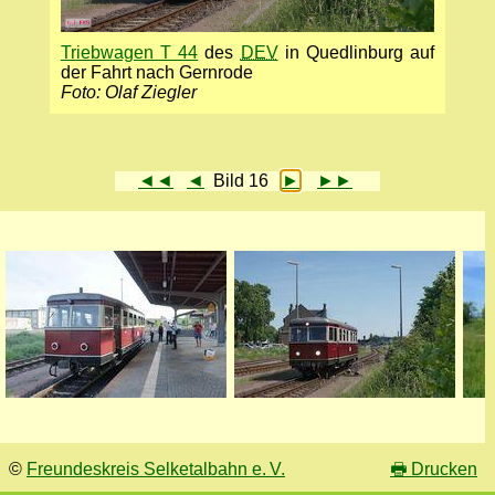
Triebwagen T 44
des
DEV
in Quedlinburg auf
der Fahrt nach Gernrode
Foto: Olaf Ziegler
◄◄
◄
Bild 16
►
►►
©
Freundeskreis Selketalbahn e. V.
🖶
Drucken