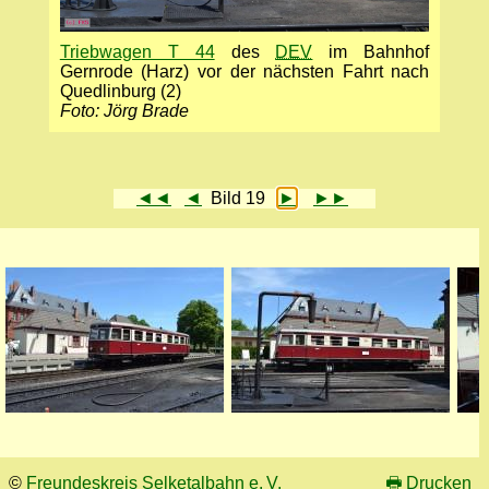
Triebwagen T 44
des
DEV
im Bahnhof
Gernrode (Harz) vor der nächsten Fahrt nach
Quedlinburg (2)
Foto: Jörg Brade
◄◄
◄
Bild 19
►
►►
©
Freundeskreis Selketalbahn e. V.
🖶
Drucken