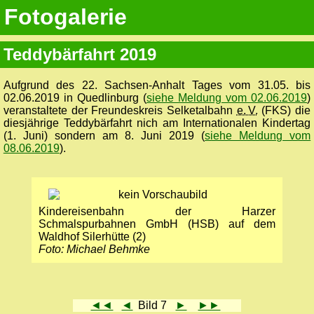
Fotogalerie
Teddybärfahrt 2019
Aufgrund des 22. Sachsen-Anhalt Tages vom 31.05. bis
02.06.2019 in Quedlinburg (
siehe Meldung vom 02.06.2019
)
veranstaltete der Freundeskreis Selketalbahn
e. V.
(FKS) die
diesjährige Teddybärfahrt nich am Internationalen Kindertag
(1. Juni) sondern am 8. Juni 2019 (
siehe Meldung vom
08.06.2019
).
Kindereisenbahn der Harzer
Schmalspurbahnen GmbH (HSB) auf dem
Waldhof Silerhütte (2)
Foto: Michael Behmke
◄◄
◄
Bild 7
►
►►