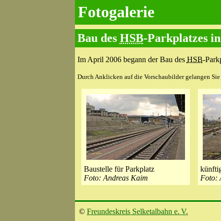
Fotogalerie
Bau des
HSB
-Parkplatzes i
Im April 2006 begann der Bau des
HSB
-Park
Durch Anklicken auf die Vorschaubilder gelangen Sie z
Baustelle für Parkplatz
künfti
Foto: Andreas Kaim
Foto:
©
Freundeskreis Selketalbahn e. V.