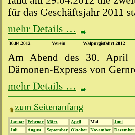
fand am 29.04.2012 die zwe
für das Geschäftsjahr 2011 s
mehr Details …
30.04.2012
Verein
Walpurgisfahrt 2012
Am Abend des 30. April 
Dämonen-Express von Gernro
mehr Details …
zum Seitenanfang
Januar
Februar
März
April
Mai
Juni
Juli
August
September
Oktober
November
Dezember