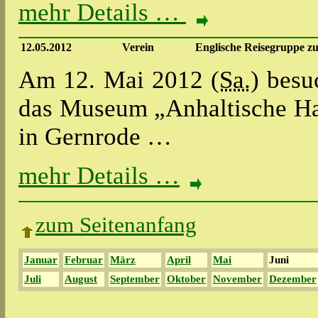
mehr Details …
12.05.2012
Verein
Englische Reisegruppe 
Am 12. Mai 2012 (
Sa.
) besu
das Museum „Anhaltische H
in Gernrode …
mehr Details …
zum Seitenanfang
Januar
Februar
März
April
Mai
Juni
Juli
August
September
Oktober
November
Dezember