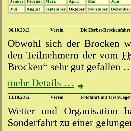
Januar
Februar
März
April
Mai
Juni
Juli
August
September
Oktober
November
Dezember
06.10.2012
Verein
Die Herbst-Brockenfahrt
Obwohl sich der Brocken wi
den Teilnehmern der vom
F
Brocken“ sehr gut gefallen 
mehr Details …
13.10.2012
Verein
Fotofahrt mit Triebwagen
Wetter und Organisation h
Sonderfahrt zu einer gelung