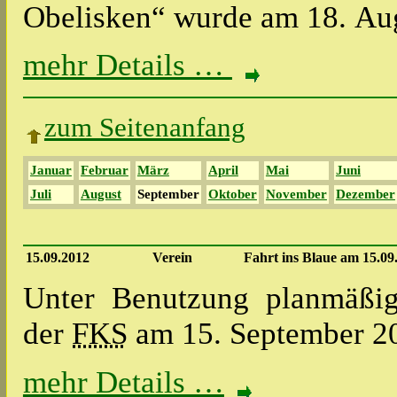
Obelisken“ wurde am 18. Au
mehr Details …
zum Seitenanfang
Januar
Februar
März
April
Mai
Juni
Juli
August
September
Oktober
November
Dezember
15.09.2012
Verein
Fahrt ins Blaue am 15.09
Unter Benutzung planmäßig
der
FKS
am 15. September 20
mehr Details …