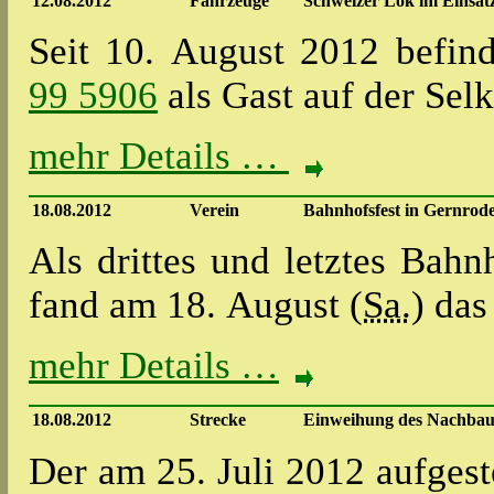
12.08.2012
Fahrzeuge
Schweizer Lok im Einsatz
Seit 10. August 2012 befin
99 5906
als Gast auf der Sel
mehr Details …
18.08.2012
Verein
Bahnhofsfest in Gernrod
Als drittes und letztes Bah
fand am 18. August (
Sa.
) das
mehr Details …
18.08.2012
Strecke
Einweihung des Nachbau
Der am 25. Juli 2012 aufges