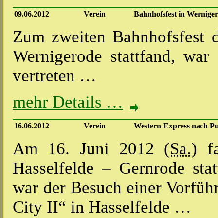
09.06.2012
Verein
Bahnhofsfest in Wernige
Zum zweiten Bahnhofsfest 
Wernigerode stattfand, war
vertreten …
mehr Details …
16.06.2012
Verein
Western-Express nach Pu
Am 16. Juni 2012 (
Sa.
) f
Hasselfelde – Gernrode sta
war der Besuch einer Vorfüh
City II“ in Hasselfelde …