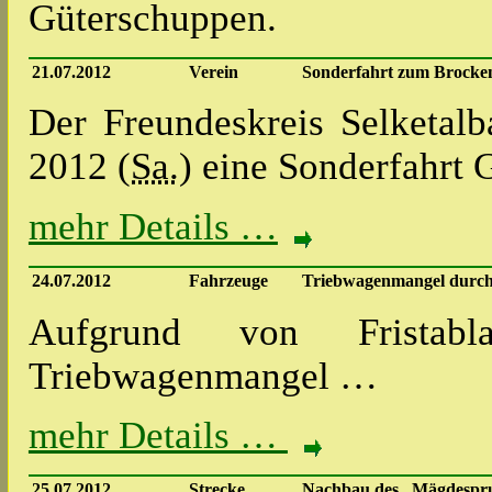
Güterschuppen.
21.07.2012
Verein
Sonderfahrt zum Brocke
Der Freundeskreis Selketalba
2012 (
Sa.
) eine Sonderfahrt
mehr Details …
24.07.2012
Fahrzeuge
Triebwagenmangel durch 
Aufgrund von Frista
Triebwagenmangel …
mehr Details …
25.07.2012
Strecke
Nachbau des „Mägdesprun