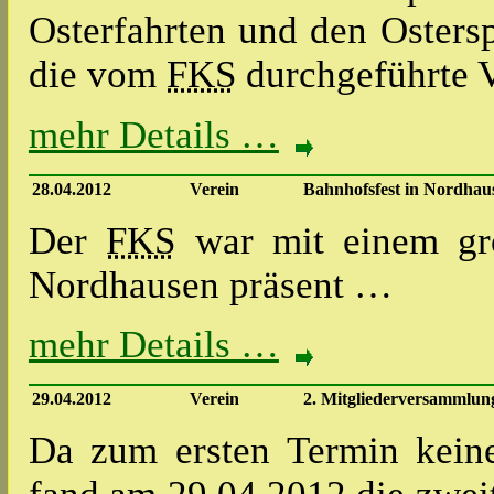
Osterfahrten und den Osters
die vom
FKS
durchgeführte V
mehr Details …
28.04.2012
Verein
Bahnhofsfest in Nordhau
Der
FKS
war mit einem gro
Nordhausen präsent …
mehr Details …
29.04.2012
Verein
2. Mitgliederversammlung
Da zum ersten Termin keine