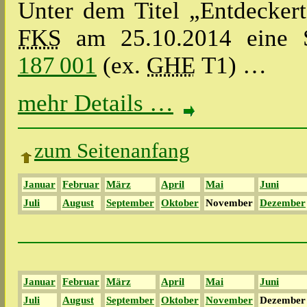
Unter dem Titel „Entdeckerto
FKS
am 25.10.2014 eine 
187 001
(ex.
GHE
T1) …
mehr Details …
zum Seitenanfang
Januar
Februar
März
April
Mai
Juni
Juli
August
September
Oktober
November
Dezember
Januar
Februar
März
April
Mai
Juni
Juli
August
September
Oktober
November
Dezember