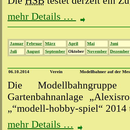
Die
HSB
testet derzeit ein 
mehr Details …
Januar
Februar
März
April
Mai
Juni
Juli
August
September
Oktober
November
Dezember
06.10.2014
Verein
Modellbahner auf der Mes
Die Modellbahngrupp
Gartenbahnanlage „Alexisr
„“modell-hobby-spiel“ 2014 
mehr Details …