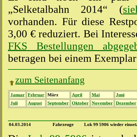
„Selketalbahn 2014“ (
si
vorhanden. Für diese Restp
3,00 € reduziert. Bei Intere
FKS
Bestellungen abgege
betragen bei einem Exemplar
zum Seitenanfang
Januar
Februar
März
April
Mai
Juni
Juli
August
September
Oktober
November
Dezember
04.03.2014
Fahrzeuge
Lok 99 5906 wieder einset