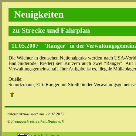
Neuigkeiten
zu Strecke und Fahrplan
11.05.2007 "Ranger" in der Verwaltungsgemeins
Die Wächter in deutschen Nationalparks werden nach USA-Vorbil
Bad Suderode, Rieder) seit Kurzem auch zwei "Ranger". Auf B
Verwaltungsgemeinschaft. Ihre Aufgabe ist es, illegale Müllabla
Quelle:
Schurtzmann, Elfi: Ranger auf Streife in der Verwaltungsgemeinsc
zuletzt aktualisiert am
22.07.2012
©
Freundeskreis Selketalbahn e.
V.
zurück
|
Index