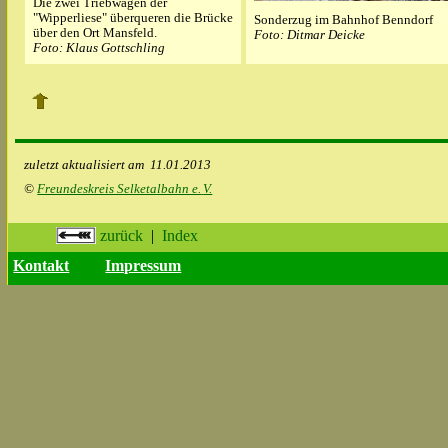
Die zwei Triebwagen der
"Wipperliese" überqueren die Brücke
Sonderzug im Bahnhof Benndorf
über den Ort Mansfeld.
Foto: Ditmar Deicke
Foto: Klaus Gottschling
zuletzt aktualisiert am
11.01.2013
©
Freundeskreis Selketalbahn e.
V.
zurück
|
Index
Kontakt
Impressum