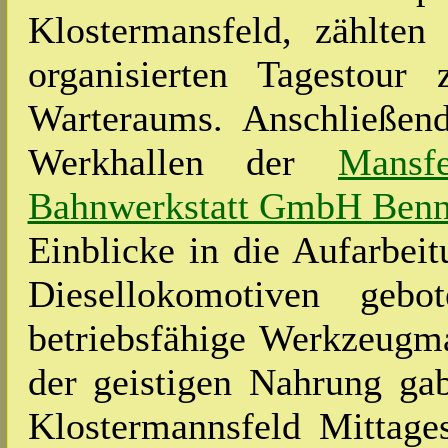
Klostermansfeld, zählte
organisierten Tagestour
Warteraums. Anschließen
Werkhallen der
Mansf
Bahnwerkstatt GmbH Ben
Einblicke in die Aufarbe
Diesellokomotiven geb
betriebsfähige Werkzeugm
der geistigen Nahrung ga
Klostermannsfeld Mittage