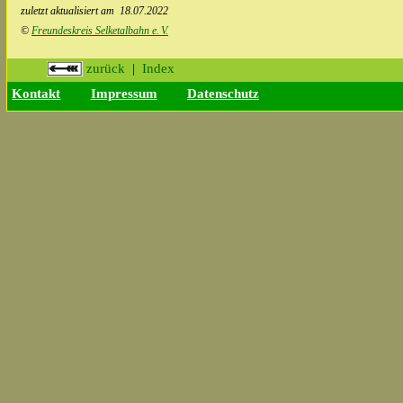
zuletzt aktualisiert am
18.07.2022
©
Freundeskreis Selketalbahn e.
V.
zurück
|
Index
Kontakt
Impressum
Datenschutz