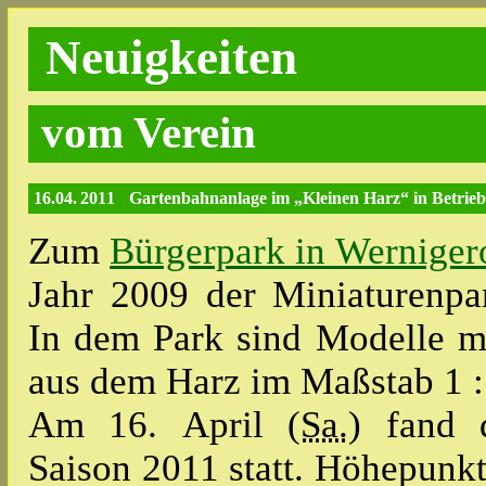
Neuigkeiten
vom Verein
16.04. 2011
Gartenbahnanlage im „Kleinen Harz“ in Betri
Zum
Bürgerpark in Werniger
Jahr 2009 der Miniaturenpa
In dem Park sind Modelle m
aus dem Harz im Maßstab 1 :
Am 16. April (
Sa.
) fand 
Saison 2011 statt. Höhepunk