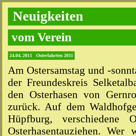
Neuigkeiten
vom Verein
24.04. 2011
Osterfahrten 2011
Am Ostersamstag und -sonntag
der Freundeskreis Selketalb
den Osterhasen von Gernro
zurück. Auf dem Waldhofge
Hüpfburg, verschiedene O
Osterhasentauziehen. Wer 