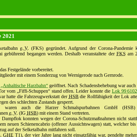
 2021
ketalbahn
e. V.
(FKS) gegründet. Aufgrund der Corona-Pandemie k
ai gebührend begangen werden. Deshalb veranstaltete der
FKS
am 2
as Festgelände vorbereitet.
itglieder mit einem Sonderzug von Wernigerode nach Gernrode.
„Anhaltische Harzbahn“
geöffnet. Nach Schadensbehebung war auch 
Tor vom „Fiffi-Schuppen“ stand offen. Leider konnte die
Lok 99 6102
r hatte die Fahrzeugwerkstatt der
HSB
die Rollfähigkeit der Lok attes
gen des schlechten Zustands gesperrt.
S
waren auch die Harzer Schmalspurbahnen GmbH (HSB)
ahnen
e. V.
(IG
HSB
) mit einem Stand vertreten.
er Dampflok konnten wegen der Corona-Schutzmaßnahmen nicht stattf
em neuen Schienencabrio (offener Aussichtswagen) statt, welcher bi
 auf der Selketalbahn mitfahren soll.
s.
GHE
T1), der vier Jahre lang nicht einsatzfähig war, pendelte meh