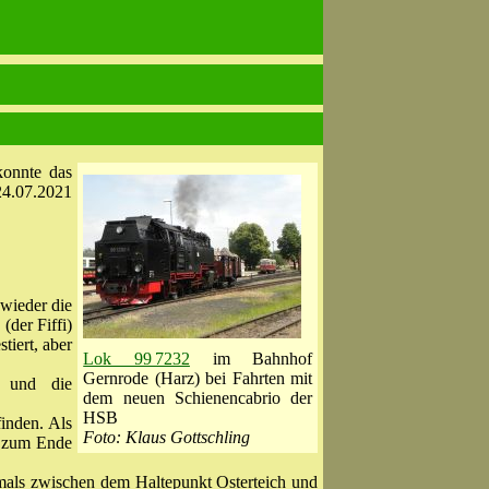
onnte das
4.07.2021
wieder die
(der Fiffi)
tiert, aber
Lok 99 7232
im Bahnhof
Gernrode (Harz) bei Fahrten mit
 und die
dem neuen Schienencabrio der
HSB
inden. Als
Foto: Klaus Gottschling
s zum Ende
rmals zwischen dem Haltepunkt Osterteich und