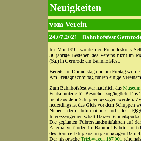
Neuigkeiten
vom Verein
24.07.2021
Bahnhofsfest Gernrode
Im Mai 1991 wurde der Freundeskreis Sel
30‑jährige Bestehen des Vereins nicht im M
(
Sa.
) in Gernrode ein Bahnhofsfest.
Bereits am Donnerstag und am Freitag wurde d
Am Freitagnachmittag fuhren einige Vereinsm
Zum Bahnhofsfest war natürlich das
Museum 
Feldschmiede für Besucher zugänglich. Das 
nicht aus dem Schuppen gezogen werden. Zwa
neuerdings ist das Gleis vor dem Schuppen we
Neben dem Informationsstand des
FK
Interessengemeinschaft Harzer Schmalspurb
Die geplanten Führerstandsmitfahrten auf d
Alternative fanden im Bahnhof Fahrten mit d
des Sommerfahrplans im planmäßigen Dampfzug
Der historische
Triebwagen 187 001
(ehemal