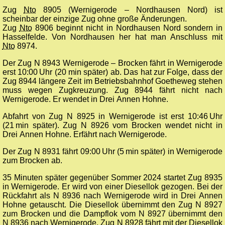
Zug
Nto
8905 (Wernigerode – Nordhausen Nord) ist
scheinbar der einzige Zug ohne große Änderungen.
Zug
Nto
8906 beginnt nicht in Nordhausen Nord sondern in
Hasselfelde. Von Nordhausen her hat man Anschluss mit
Nto
8974.
Der Zug N 8943 Wernigerode – Brocken fährt in Wernigerode
erst 10:00 Uhr (20 min später) ab. Das hat zur Folge, dass der
Zug 8944 längere Zeit im Betriebsbahnhof Goetheweg stehen
muss wegen Zugkreuzung. Zug 8944 fährt nicht nach
Wernigerode. Er wendet in Drei Annen Hohne.
Abfahrt von Zug N 8925 in Wernigerode ist erst 10:46 Uhr
(21 min später). Zug N 8926 vom Brocken wendet nicht in
Drei Annen Hohne. Erfährt nach Wernigerode.
Der Zug N 8931 fährt 09:00 Uhr (5 min später) in Wernigerode
zum Brocken ab.
35 Minuten später gegenüber Sommer 2024 startet Zug 8935
in Wernigerode. Er wird von einer Diesellok gezogen. Bei der
Rückfahrt als N 8936 nach Wernigerode wird in Drei Annen
Hohne getauscht. Die Diesellok übernimmt den Zug N 8927
zum Brocken und die Dampflok vom N 8927 übernimmt den
N 8936 nach Wernigerode. Zug N 8928 fährt mit der Diesellok