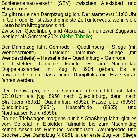
Schienenersatzverkehr (SEV) zwischen Alexisbad und
Harzgerode.
Es gibt nur einen Dampfzug täglich. Der startet erst 11:00 Uhr
in Gernrode. Er ist also die meiste Zeit unterwegs, wenn viele
Leute beim Mittagessen sind.
Zwischen Quedlinburg und Alexisbad fahren zwei Zugpaare
weniger als Sommer 2024 (
siehe Tabelle
).
Der Dampfzug fährt Gernrode – Quedlinburg – Stiege (mit
Wendeschleife) – Eisfelder Talmühle – Stiege (mit
Wendeschleife) – Hasselfelde – Quedlinburg – Gernrode.
In Eisfelder Talmühle könnte es am Nachmittag
Doppelausfahrten mit Zug N 8904 geben. Es ist
unwahrscheinlich, dass beide Dampfloks mit Esse voran
fahren werden.
Der Triebwagen, der in Gernrode übernachtet hat, fährt
07:10 Uhr als
Nto
8950 nach Quedlinburg, dann nach
Straßberg (8951), Quedlinburg (8952), Hasselfelde (8953),
Quedlinburg (8954), Hasselfelde (8955) und
Nordhausen Nord (8956).
Da der Triebwagen morgens nur bis Straßberg fährt, gibt es
vom Selketal in Eisfelder Talmühle bis zum Nachmittag
keinen Anschluss Richtung Nordhausen, Wernigerode und
Brocken. Der Dampfzug N 8961 ist der erste Zug von Stiege