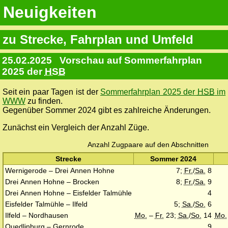
Neuigkeiten
zu Strecke, Fahrplan und Umfeld
25.02.2025
Vorschau auf Sommerfahrplan
2025 der
HSB
Seit ein paar Tagen ist der
Sommerfahrplan 2025 der
HSB
im
WWW
zu finden.
Gegenüber Sommer 2024 gibt es zahlreiche Änderungen.
Zunächst ein Vergleich der Anzahl Züge.
Anzahl Zugpaare auf den Abschnitten
Strecke
Sommer 2024
Wernigerode – Drei Annen Hohne
7;
Fr.
/
Sa.
8
Drei Annen Hohne – Brocken
8;
Fr.
/
Sa.
9
Drei Annen Hohne – Eisfelder Talmühle
4
Eisfelder Talmühle – Ilfeld
5;
Sa.
/
So.
6
Ilfeld – Nordhausen
Mo.
–
Fr.
23;
Sa.
/
So.
14
Mo.
Quedlinburg – Gernrode
9