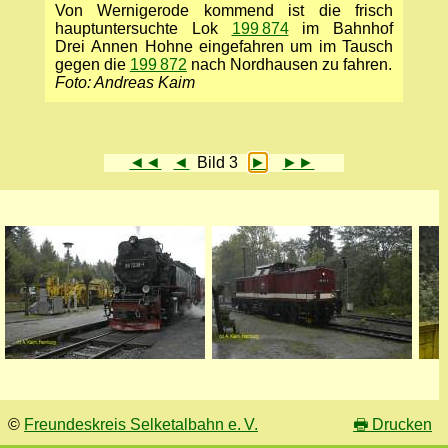
Von Wernigerode kommend ist die frisch
hauptuntersuchte Lok
199 874
im Bahnhof
Drei Annen Hohne eingefahren um im Tausch
gegen die
199 872
nach Nordhausen zu fahren.
Foto: Andreas Kaim
◄◄
◄
Bild 3
►
►►
©
Freundeskreis Selketalbahn e. V.
🖶
Drucken