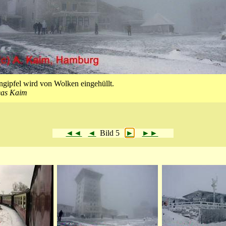
gipfel wird von Wolken eingehüllt.
eas Kaim
◄◄
◄
Bild 5
►
►►