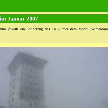
im Januar 2007
 fuhr jeweils ein Sonderzug des
FKS
unter dem Motto „Winterdamp