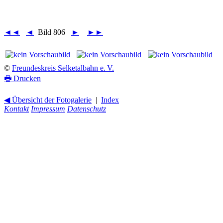
◄◄
◄
Bild 806
►
►►
©
Freundeskreis Selketalbahn e. V.
🖶
Drucken
◀ Übersicht der Fotogalerie
|
Index
Kontakt
Impressum
Datenschutz