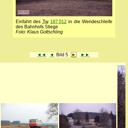
Einfahrt des
Tw
187 012
in die Wendeschleife
des Bahnhofs Stiege
Foto: Klaus Gottschling
◄◄
◄
Bild 5
►
►►