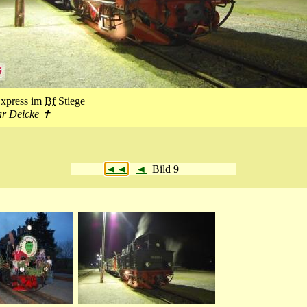
xpress im
Bf
Stiege
ar Deicke ✝
◄◄
◄
Bild 9