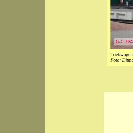
Triebwage
Foto: Ditm