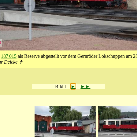
n
187 015
als Reserve abgestellt vor dem Gernröder Lokschuppen am 2
ar Deicke ✝
Bild 1
►
►►