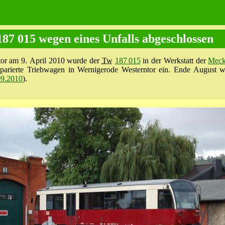
87 015 wegen eines Unfalls abgeschlossen
or am 9. April 2010 wurde der
Tw
187 015
in der Werkstatt der
Meck
eparierte Triebwagen in Wernigerode Westerntor ein. Ende August wu
09.2010
).