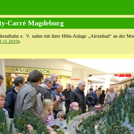
ity-Carré Magdeburg
ketalbahn e. V. nahm mit ihrer H0m-Anlage „Alexisbad“ an der Mod
3.11.2010
).