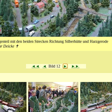
enteil mit den beiden Strecken Richtung Silberhütte und Harzgerode
ar Deicke ✝
◄◄
◄
Bild 12
►
►►