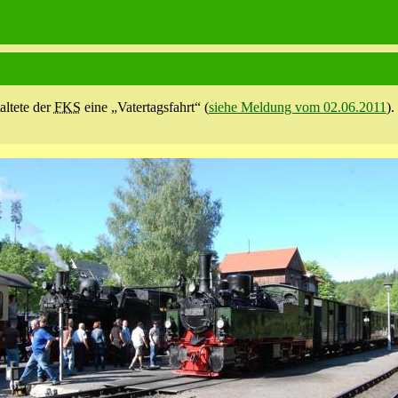
altete der
FKS
eine „Vatertagsfahrt“ (
siehe Meldung vom 02.06.2011
).