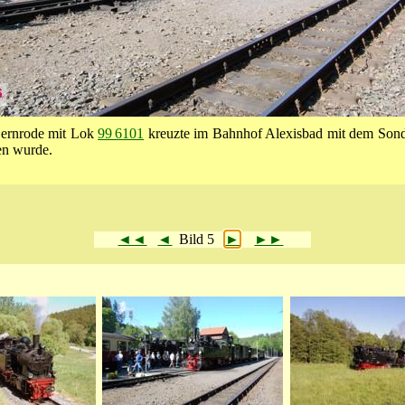
Gernrode mit Lok
99 6101
kreuzte im Bahnhof Alexisbad mit dem Son
n wurde.
◄◄
◄
Bild 5
►
►►