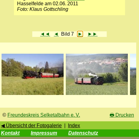
Hasselfelde am 02.06. 2011
Foto: Klaus Gottschling
◄◄
◄
Bild 7
►
►►
©
Freundeskreis Selketalbahn e. V.
🖶
Drucken
◀ Übersicht der Fotogalerie
|
Index
Kontakt
Impressum
Datenschutz