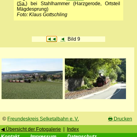
(
Sa.
) bei Stahlhammer (Harzgerode, Ortsteil
Mägdesprung)
Foto: Klaus Gottschling
◄◄
◄
Bild 9
©
Freundeskreis Selketalbahn e. V.
🖶
Drucken
◀ Übersicht der Fotogalerie
|
Index
Kontakt
Impressum
Datenschutz