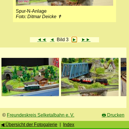
Spur-N-Anlage
Foto: Ditmar Deicke ✝
◄◄
◄
Bild 3
►
►►
©
Freundeskreis Selketalbahn e. V.
🖶
Drucken
◀ Übersicht der Fotogalerie
|
Index