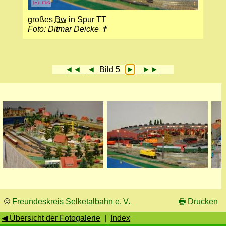
großes
Bw
in Spur TT
Foto: Ditmar Deicke ✝
◄◄
◄
Bild 5
►
►►
©
Freundeskreis Selketalbahn e. V.
🖶
Drucken
◀ Übersicht der Fotogalerie
|
Index