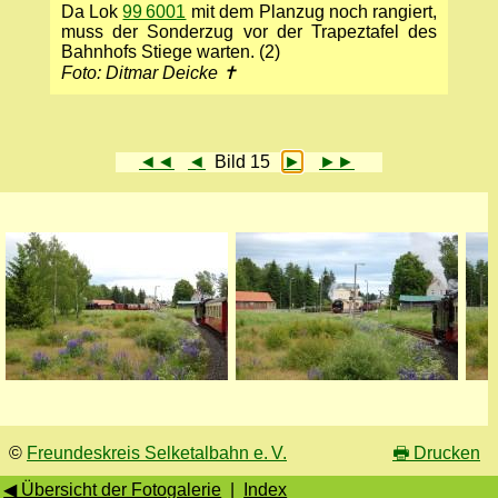
Da Lok
99 6001
mit dem Planzug noch rangiert,
muss der Sonderzug vor der Trapeztafel des
Bahnhofs Stiege warten. (2)
Foto: Ditmar Deicke ✝
◄◄
◄
Bild 15
►
►►
©
Freundeskreis Selketalbahn e. V.
🖶
Drucken
◀ Übersicht der Fotogalerie
|
Index