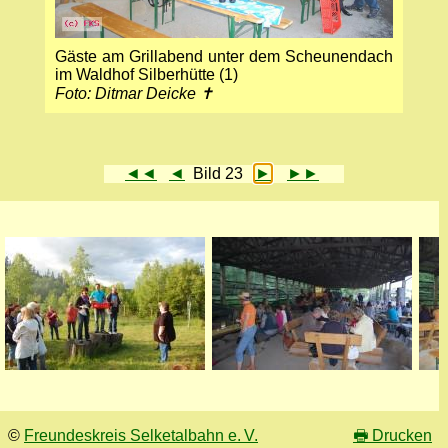
Gäste am Grillabend unter dem Scheunendach
im Waldhof Silberhütte (1)
Foto: Ditmar Deicke ✝
◄◄
◄
Bild 23
►
►►
©
Freundeskreis Selketalbahn e. V.
🖶
Drucken