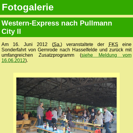
Fotogalerie
Western-Express nach Pullmann
City II
Am 16. Juni 2012 (
Sa.
) veranstaltete der
FKS
eine
Sonderfahrt von Gernrode nach Hasselfelde und zurück mit
umfangreichen Zusatzprogramm (
siehe Meldung vom
16.06.2012
).