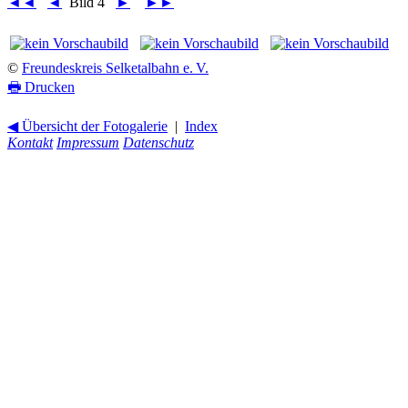
◄◄
◄
Bild 4
►
►►
©
Freundeskreis Selketalbahn e. V.
🖶
Drucken
◀ Übersicht der Fotogalerie
|
Index
Kontakt
Impressum
Datenschutz